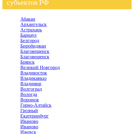
субъектов РФ
Абакан
Архангельск
Астрахань
Барнаул
Белгород
Биробиджан
Благовещенск
Благовещенск
Брянск
Великий Новгород
Владивосток
Владикавказ
Владимир
Волгоград
Вологда
Воронеж
Горно-Алтайск
Грозный
Екатеринбург
Иваново
Иваново
Ижевск