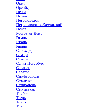
Орёл
Оренбург
Пенза
Пермь
Петрозаводск
Петропавловск-Камчатский
Псков
Ростов-на-Дону
Рязань
Рязань
Рязань
Салехард
Самара
Самара
Санкт-Петербург
Саранск
Саратов
Симферополь
Смоленск
Ставрополь
Сыктывкар
Тамбов
Тверь
Томск
Тула