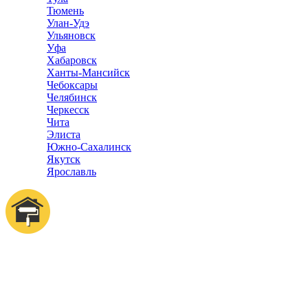
Тюмень
Улан-Удэ
Ульяновск
Уфа
Хабаровск
Ханты-Мансийск
Чебоксары
Челябинск
Черкесск
Чита
Элиста
Южно-Сахалинск
Якутск
Ярославль
Отделка квартир
Справочник
компаний
© 2018–2025 – Более 22 000 Компаний в РФ
Компании в городах России
Реклама на сайте