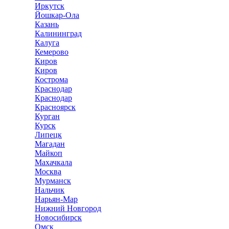
Иркутск
Йошкар-Ола
Казань
Калининград
Калуга
Кемерово
Киров
Киров
Кострома
Краснодар
Краснодар
Красноярск
Курган
Курск
Липецк
Магадан
Майкоп
Махачкала
Москва
Мурманск
Нальчик
Нарьян-Мар
Нижний Новгород
Новосибирск
Омск