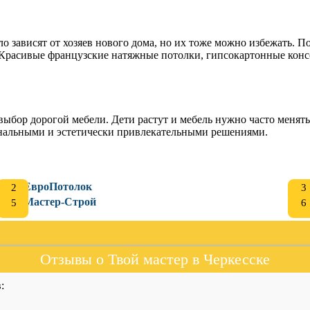
 зависят от хозяев нового дома, но их тоже можно избежать. По
 Красивые французские натяжные потолки, гипсокартонные консо
выбор дорогой мебели. Дети растут и мебель нужно часто менят
иональными и эстетически привлекательными решениями.
ЕвроПотолок
Мастер-Строй
Отзывы о Твой мастер в Черкесске
: