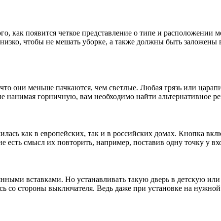
ого, как появится четкое представление о типе и расположении 
низко, чтобы не мешать уборке, а также должны быть заложены 
то они меньше пачкаются, чем светлые. Любая грязь или царапи
 не нанимая горничную, вам необходимо найти альтернативное р
сь как в европейских, так и в российских домах. Кнопка включ
 есть смысл их повторить, например, поставив одну точку у вхо
ными вставками. Но устанавливать такую ​​дверь в детскую или 
сь со стороны выключателя. Ведь даже при установке на нужной