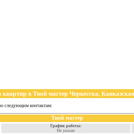
 квартир в Твой мастер Черкесска, Кавказская 
 по следующим контактам:
Твой мастер
График работы:
Не указан