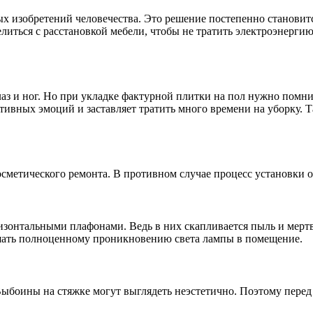
ных изобретений человечества. Это решение постепенно станови
елиться с расстановкой мебели, чтобы не тратить электроэнерги
з и ног. Но при укладке фактурной плитки на пол нужно помнить
вных эмоций и заставляет тратить много времени на уборку. Так
осметического ремонта. В противном случае процесс установки 
онтальными плафонами. Ведь в них скапливается пыль и мертвые
ешать полноценному проникновению света лампы в помещение.
Выбоины на стяжке могут выглядеть неэстетично. Поэтому перед