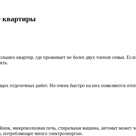
е квартиры
льших квартир, где проживает не более двух членов семьи. Ес
ить.
щих отделочных работ. Но очень быстро на них появляются отпеч
йник, микроволновая печь, стиральная машина, автомат может 
о, потребляющее много электроэнергии.