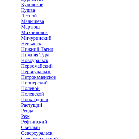
Куровское
Кушва
Лесной
Малышева
Мартюш
Михайловск
Мичуринский
Невьянск
Нижний Тагил
Нижняя Тура
Новоуральск
Первомайский
Первоуральск
Петрокаменское
Пионерский
Полевой
Полевской
Прохладный
Растущий
Ревда
Реж
Рефтинский
Светлый
Североуральск
Североуральский