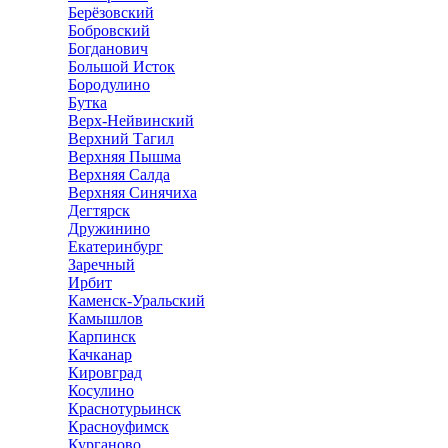
Берёзовский
Бобровский
Богданович
Большой Исток
Бородулино
Бутка
Верх-Нейвинский
Верхний Тагил
Верхняя Пышма
Верхняя Салда
Верхняя Синячиха
Дегтярск
Дружинино
Екатеринбург
Заречный
Ирбит
Каменск-Уральский
Камышлов
Карпинск
Качканар
Кировград
Косулино
Краснотурьинск
Красноуфимск
Курганово