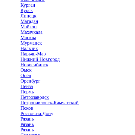
Курган
Курск
Липецк
Магадан
Майкоп
Махачкала
Москва
Мурманск
Нальчик
Нарьян-Мар
Нижний Новгород
Новосибирск
Омск
Орёл
Оренбург
Пенза
Пермь
Петрозаводск
Петропавловск-Камчатский
Псков
Ростов-на-Дону
Рязань
Рязань
Рязань