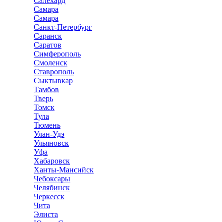
Салехард
Самара
Самара
Санкт-Петербург
Саранск
Саратов
Симферополь
Смоленск
Ставрополь
Сыктывкар
Тамбов
Тверь
Томск
Тула
Тюмень
Улан-Удэ
Ульяновск
Уфа
Хабаровск
Ханты-Мансийск
Чебоксары
Челябинск
Черкесск
Чита
Элиста