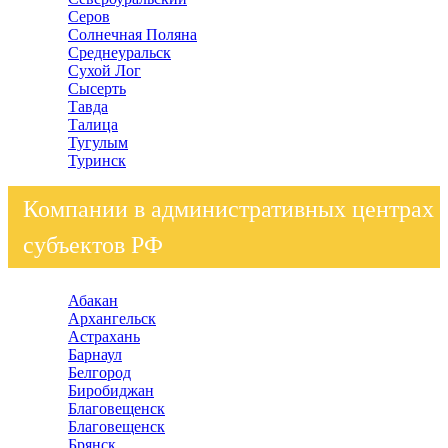
Серов
Солнечная Поляна
Среднеуральск
Сухой Лог
Сысерть
Тавда
Талица
Тугулым
Туринск
Компании в административных центрах
субъектов РФ
Абакан
Архангельск
Астрахань
Барнаул
Белгород
Биробиджан
Благовещенск
Благовещенск
Брянск