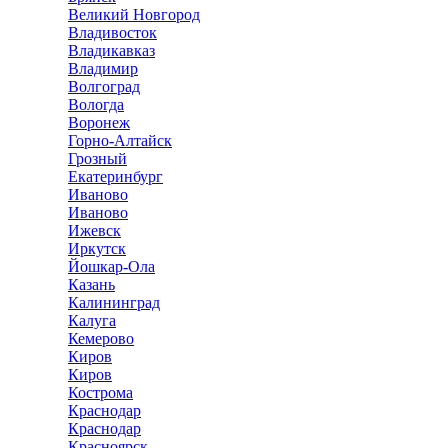
Великий Новгород
Владивосток
Владикавказ
Владимир
Волгоград
Вологда
Воронеж
Горно-Алтайск
Грозный
Екатеринбург
Иваново
Иваново
Ижевск
Иркутск
Йошкар-Ола
Казань
Калининград
Калуга
Кемерово
Киров
Киров
Кострома
Краснодар
Краснодар
Красноярск