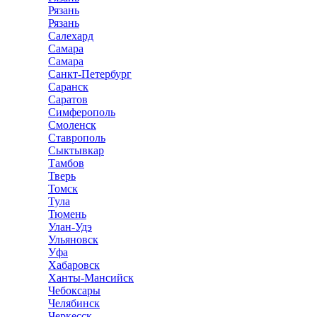
Рязань
Рязань
Салехард
Самара
Самара
Санкт-Петербург
Саранск
Саратов
Симферополь
Смоленск
Ставрополь
Сыктывкар
Тамбов
Тверь
Томск
Тула
Тюмень
Улан-Удэ
Ульяновск
Уфа
Хабаровск
Ханты-Мансийск
Чебоксары
Челябинск
Черкесск