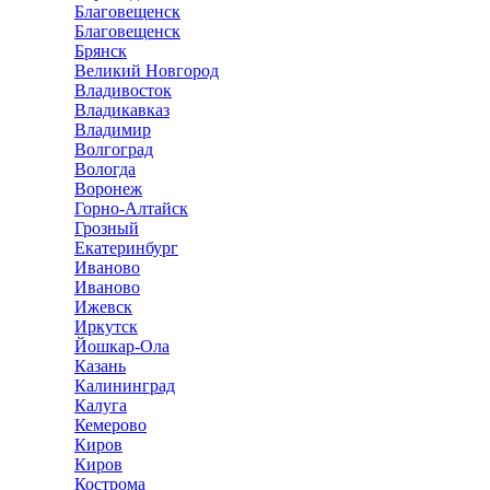
Благовещенск
Благовещенск
Брянск
Великий Новгород
Владивосток
Владикавказ
Владимир
Волгоград
Вологда
Воронеж
Горно-Алтайск
Грозный
Екатеринбург
Иваново
Иваново
Ижевск
Иркутск
Йошкар-Ола
Казань
Калининград
Калуга
Кемерово
Киров
Киров
Кострома