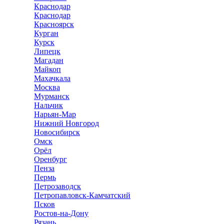
Краснодар
Краснодар
Красноярск
Курган
Курск
Липецк
Магадан
Майкоп
Махачкала
Москва
Мурманск
Нальчик
Нарьян-Мар
Нижний Новгород
Новосибирск
Омск
Орёл
Оренбург
Пенза
Пермь
Петрозаводск
Петропавловск-Камчатский
Псков
Ростов-на-Дону
Рязань