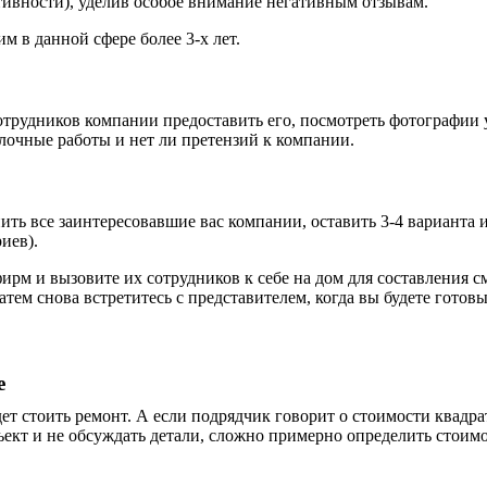
тивности), уделив особое внимание негативным отзывам.
 в данной сфере более 3-х лет.
трудников компании предоставить его, посмотреть фотографии
лочные работы
и нет ли претензий к компании.
ь все заинтересовавшие вас компании, оставить 3-4 варианта и 
иев).
рм и вызовите их сотрудников к себе на дом для составления см
затем снова встретитесь с представителем, когда вы будете гото
е
удет стоить ремонт. А если подрядчик говорит о стоимости квадр
 объект и не обсуждать детали, сложно примерно определить сто