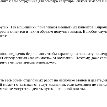
правит к вам сотрудника для осмотра квартиры, снятия замеров 
 других. Так мошенники привлекают неопытных клиентов. Впроче
ести клиентов и таким образом получить заказы. В любом случа
тите.
ло, подрядчик берет аванс, чтобы гарантировать оплату последу
ет определенная «зависимость» от компании. Поэтому, даже если 
ернуть ее практически невозможно.
ь весь объем отделочных работ на несколько этапов и давать де
й момент отказаться от услуг компании, если компания не выпол
м также могут это сделать путем поэтапной оплаты.