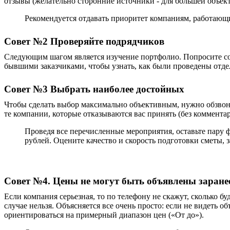
отзывы (желательно сторонние источники - для большей объек
Рекомендуется отдавать приоритет компаниям, работающим
Совет №2
Проверяйте подрядчиков
Следующим шагом является изучение портфолио. Попросите со
бывшими заказчиками, чтобы узнать, как
были проведены отде
Совет №3 Выбрать наиболее достойных
Чтобы сделать выбор максимально объективным, нужно обзвонит
те компании, которые отказываются вас принять (без комментар
Проведя все перечисленные мероприятия, оставьте пару фи
рублей. Оцените качество и скорость подготовки сметы, 
Совет №4. Цены не могут быть объявлены заране
Если компания серьезная, то по телефону не скажут, сколько б
случае нельзя. Объясняется все очень просто: если не видеть
ориентироваться на примерный диапазон цен («От до»).