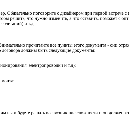
нер
.
О
бязательно поговорите с дизайнером при первой встрече с 
тобы решить, что нужно изменить, а что оставить, поможет с о
сочетаний) и т.д.
В
нимательно прочитайте все пункты этого документа - они отр
го договора должны быть следующие документы:
ионирования, электропроводки и т.д);
емонта;
ним вы и будете решать все возникшие сложности и он должен к