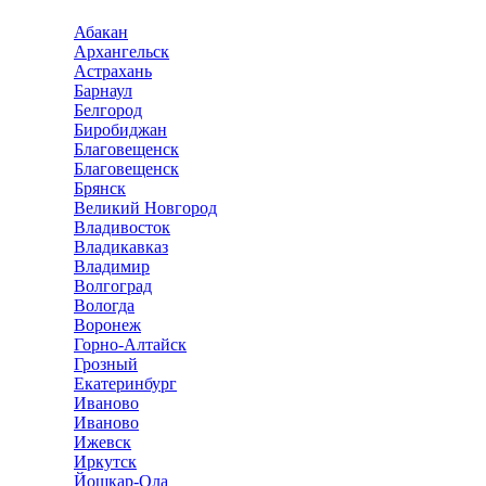
Абакан
Архангельск
Астрахань
Барнаул
Белгород
Биробиджан
Благовещенск
Благовещенск
Брянск
Великий Новгород
Владивосток
Владикавказ
Владимир
Волгоград
Вологда
Воронеж
Горно-Алтайск
Грозный
Екатеринбург
Иваново
Иваново
Ижевск
Иркутск
Йошкар-Ола