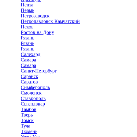
Пенза
Пермь
Петрозаводск
Петропавловск-Камчатский
Псков
Ростов-на-Дону
Рязань
Рязань
Рязань
Салехард
Самара
Самара
Санкт-Петербург
Саранск
Саратов
Симферополь
Смоленск
Ставрополь
Сыктывкар
Тамбов
Тверь
Томск
Тула
Тюмень
Улан-Удэ