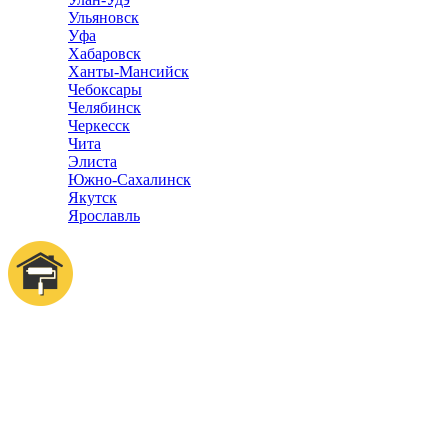
Ульяновск
Уфа
Хабаровск
Ханты-Мансийск
Чебоксары
Челябинск
Черкесск
Чита
Элиста
Южно-Сахалинск
Якутск
Ярославль
Отделка квартир
Справочник
компаний
© 2018–2025 – Более 22 000 Компаний в РФ
Компании в городах России
Реклама на сайте
Перепечатка материалов разрешена только с указанием