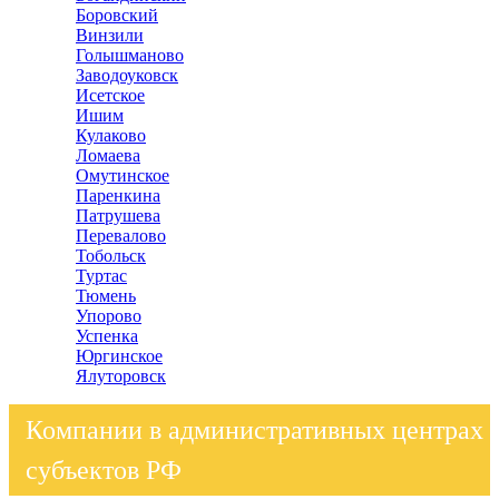
Боровский
Винзили
Голышманово
Заводоуковск
Исетское
Ишим
Кулаково
Ломаева
Омутинское
Паренкина
Патрушева
Перевалово
Тобольск
Туртас
Тюмень
Упорово
Успенка
Юргинское
Ялуторовск
Компании в административных центрах
субъектов РФ