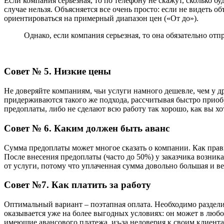
Если компания серьезная, то по телефону не скажут, сколько б
случае нельзя. Объясняется все очень просто: если не видеть
ориентироваться на примерный диапазон цен («От до»).
Однако, если компания серьезная, то она обязательно от
Совет № 5. Низкие цены
Не доверяйте компаниям, чьи услуги намного дешевле, чем у
придерживаются такого же подхода, рассчитывая быстро приобр
предоплаты, либо не сделают всю работу так хорошо, как вы хо
Совет № 6. Каким должен быть аванс
Сумма предоплаты может многое сказать о компании. Как прави
После внесения предоплаты (часто до 50%) у заказчика возника
от услуги, потому что уплаченная сумма довольно большая и в
Совет №7. Как платить за работу
Оптимальный вариант – поэтапная оплата. Необходимо разделит
оказывается уже на более выгодных условиях: он может в любо
имеющие авансового платежа, из-за недоверия к своим клиента