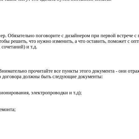
нер
.
О
бязательно поговорите с дизайнером при первой встрече с 
тобы решить, что нужно изменить, а что оставить, поможет с о
сочетаний) и т.д.
В
нимательно прочитайте все пункты этого документа - они отр
го договора должны быть следующие документы:
ионирования, электропроводки и т.д);
емонта;