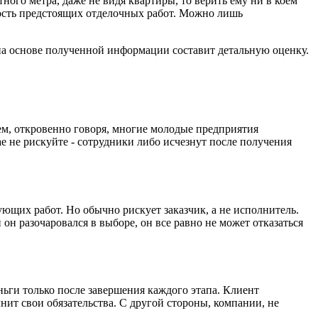
атного метра, даже не видя
квартиры
, то верить ему ни в коем
имость предстоящих отделочных работ. Можно лишь
и на основе полученной информации составит детальную оценку.
м, откровенно говоря, многие молодые предприятия
е не рискуйте - сотрудники либо исчезнут после получения
ющих работ. Но обычно рискует заказчик, а не исполнитель.
он разочаровался в выборе, он все равно не может отказаться
ньги только после завершения каждого этапа. Клиент
нит свои обязательства. С другой стороны, компании, не