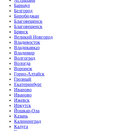
Астрахань
Барнаул
Белгород
Биробиджан
Благовещенск
Благовещенск
Брянск
Великий Новгород
Владивосток
Владикавказ
Владимир
Волгоград
Вологда
Воронеж
Горно-Алтайск
Грозный
Екатеринбург
Иваново
Иваново
Ижевск
Иркутск
Йошкар-Ола
Казань
Калининград
Калуга