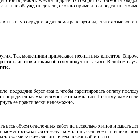
удет стоить ремонт. А если подрядчик говорит о стоимости квадр
 объект и не обсуждать детали, сложно примерно определить сто
правит к вам сотрудника для осмотра квартиры, снятия замеров 
 других. Так мошенники привлекают неопытных клиентов. Впроче
ести клиентов и таким образом получить заказы. В любом случа
тите.
ло, подрядчик берет аванс, чтобы гарантировать оплату последу
ет определенная «зависимость» от компании. Поэтому, даже если 
ернуть ее практически невозможно.
ь весь объем отделочных работ на несколько этапов и давать де
й момент отказаться от услуг компании, если компания не выпол
м также могут это сделать путем поэтапной оплаты.