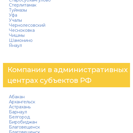
Старосубхангулово
Стерлитамак
Туймазы
Уфа
Учалы
Чернолесовский
Чесноковка
Чишмы
Шамонино
Янаул
Компании в административных
центрах субъектов РФ
Абакан
Архангельск
Астрахань
Барнаул
Белгород
Биробиджан
Благовещенск
Благовещенск