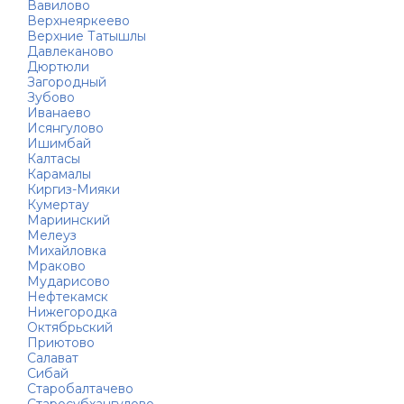
Вавилово
Верхнеяркеево
Верхние Татышлы
Давлеканово
Дюртюли
Загородный
Зубово
Иванаево
Исянгулово
Ишимбай
Калтасы
Карамалы
Киргиз-Мияки
Кумертау
Мариинский
Мелеуз
Михайловка
Мраково
Мударисово
Нефтекамск
Нижегородка
Октябрьский
Приютово
Салават
Сибай
Старобалтачево