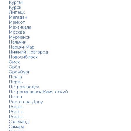
Курган
Курск
Липецк
Магадан
Майкоп
Махачкала
Москва
Мурманск
Нальчик
Нарьян-Мар
Нижний Новгород
Новосибирск
Омск
Орёл
Оренбург
Пенза
Пермь
Петрозаводск
Петропавловск-Камчатский
Псков
Ростов-на-Дону
Рязань
Рязань
Рязань
Салехард
Самара