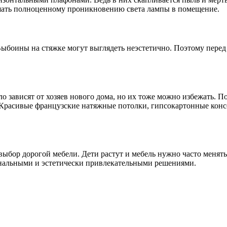
ешать полноценному проникновению света лампы в помещение.
Выбоины на стяжке могут выглядеть неэстетично. Поэтому перед
 зависят от хозяев нового дома, но их тоже можно избежать. По
 Красивые французские натяжные потолки, гипсокартонные консо
выбор дорогой мебели. Дети растут и мебель нужно часто менят
иональными и эстетически привлекательными решениями.