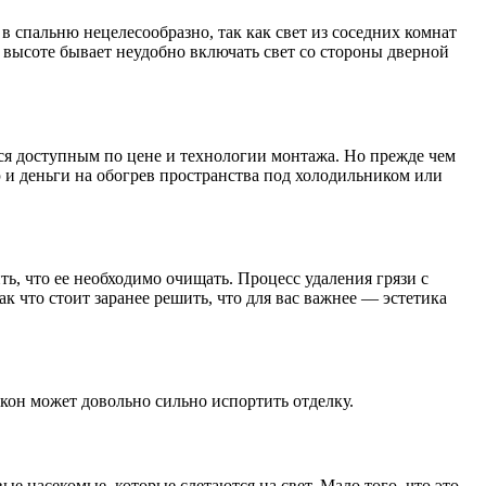
в спальню нецелесообразно, так как свет из соседних комнат
 высоте бывает неудобно включать свет со стороны дверной
тся доступным по цене и технологии монтажа. Но прежде чем
ю и деньги на обогрев пространства под холодильником или
, что ее необходимо очищать. Процесс удаления грязи с
 что стоит заранее решить, что для вас важнее — эстетика
окон может довольно сильно испортить отделку.
 насекомые, которые слетаются на свет. Мало того, что это