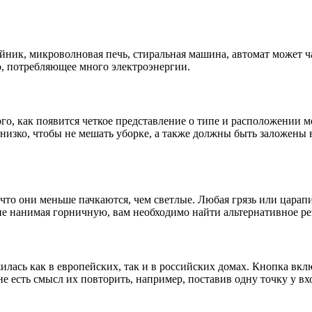
йник, микроволновая печь, стиральная машина, автомат может 
о, потребляющее много электроэнергии.
ого, как появится четкое представление о типе и расположении 
низко, чтобы не мешать уборке, а также должны быть заложены 
то они меньше пачкаются, чем светлые. Любая грязь или царапи
 не нанимая горничную, вам необходимо найти альтернативное р
сь как в европейских, так и в российских домах. Кнопка включ
 есть смысл их повторить, например, поставив одну точку у вхо