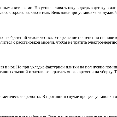
ными вставками. Но устанавливать такую ​​дверь в детскую или 
сь со стороны выключателя. Ведь даже при установке на нужной
ных изобретений человечества. Это решение постепенно станови
елиться с расстановкой мебели, чтобы не тратить электроэнерги
з и ног. Но при укладке фактурной плитки на пол нужно помнить
вных эмоций и заставляет тратить много времени на уборку. Так
осметического ремонта. В противном случае процесс установки 
онтальными плафонами. Ведь в них скапливается пыль и мертвые