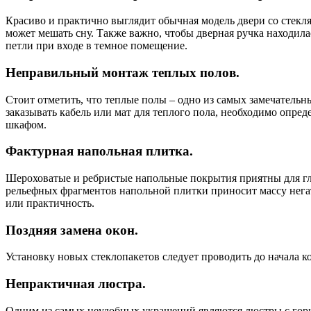
Красиво и практично выглядит обычная модель двери со стеклян
может мешать сну. Также важно, чтобы дверная ручка находила
петли при входе в темное помещение.
Неправильный монтаж теплых полов.
Стоит отметить, что теплые полы – одно из самых замечатель
заказывать кабель или мат для теплого пола, необходимо опред
шкафом.
Фактурная напольная плитка.
Шероховатые и ребристые напольные покрытия приятны для гла
рельефных фрагментов напольной плитки приносит массу негати
или практичность.
Поздняя замена окон.
Установку новых стеклопакетов следует проводить до начала к
Непрактичная люстра.
Одним из самых неудобных украшений являются люстры с гориз