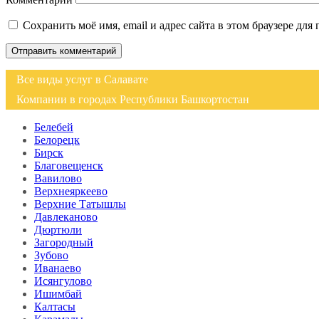
Сохранить моё имя, email и адрес сайта в этом браузере д
Все виды услуг в Салавате
Компании в городах Республики Башкортостан
Белебей
Белорецк
Бирск
Благовещенск
Вавилово
Верхнеяркеево
Верхние Татышлы
Давлеканово
Дюртюли
Загородный
Зубово
Иванаево
Исянгулово
Ишимбай
Калтасы