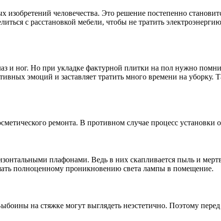
ных изобретений человечества. Это решение постепенно станови
елиться с расстановкой мебели, чтобы не тратить электроэнерги
з и ног. Но при укладке фактурной плитки на пол нужно помнить
вных эмоций и заставляет тратить много времени на уборку. Так
осметического ремонта. В противном случае процесс установки 
онтальными плафонами. Ведь в них скапливается пыль и мертвые
ешать полноценному проникновению света лампы в помещение.
Выбоины на стяжке могут выглядеть неэстетично. Поэтому перед