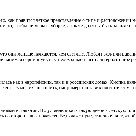
ого, как появится четкое представление о типе и расположении 
низко, чтобы не мешать уборке, а также должны быть заложены 
то они меньше пачкаются, чем светлые. Любая грязь или царапи
 не нанимая горничную, вам необходимо найти альтернативное р
сь как в европейских, так и в российских домах. Кнопка включ
 есть смысл их повторить, например, поставив одну точку у вхо
ными вставками. Но устанавливать такую ​​дверь в детскую или 
сь со стороны выключателя. Ведь даже при установке на нужной