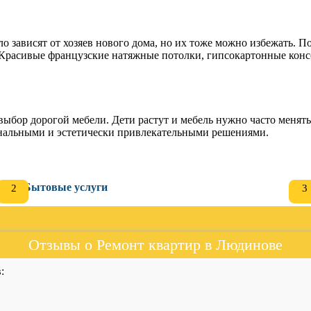
 зависят от хозяев нового дома, но их тоже можно избежать. По
 Красивые французские натяжные потолки, гипсокартонные консо
выбор дорогой мебели. Дети растут и мебель нужно часто менят
иональными и эстетически привлекательными решениями.
Бытовые услуги
Отзывы о Ремонт квартир в Людинове
: