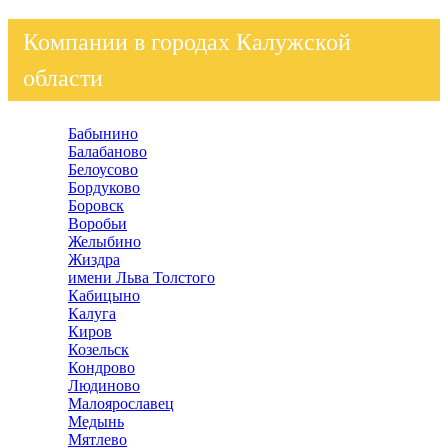
Компании в городах Калужской
области
Бабынино
Балабаново
Белоусово
Бордуково
Боровск
Воробьи
Желыбино
Жиздра
имени Льва Толстого
Кабицыно
Калуга
Киров
Козельск
Кондрово
Людиново
Малоярославец
Медынь
Мятлево