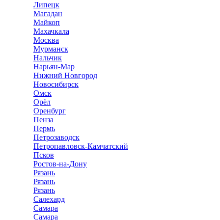
Липецк
Магадан
Майкоп
Махачкала
Москва
Мурманск
Нальчик
Нарьян-Мар
Нижний Новгород
Новосибирск
Омск
Орёл
Оренбург
Пенза
Пермь
Петрозаводск
Петропавловск-Камчатский
Псков
Ростов-на-Дону
Рязань
Рязань
Рязань
Салехард
Самара
Самара