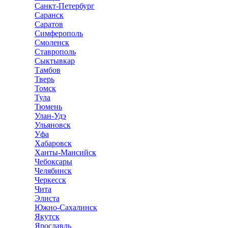
Санкт-Петербург
Саранск
Саратов
Симферополь
Смоленск
Ставрополь
Сыктывкар
Тамбов
Тверь
Томск
Тула
Тюмень
Улан-Удэ
Ульяновск
Уфа
Хабаровск
Ханты-Мансийск
Чебоксары
Челябинск
Черкесск
Чита
Элиста
Южно-Сахалинск
Якутск
Ярославль