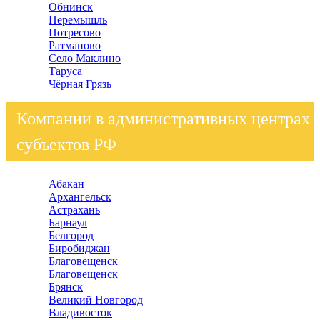
Обнинск
Перемышль
Потресово
Ратманово
Село Маклино
Таруса
Чёрная Грязь
Компании в административных центрах
субъектов РФ
Абакан
Архангельск
Астрахань
Барнаул
Белгород
Биробиджан
Благовещенск
Благовещенск
Брянск
Великий Новгород
Владивосток