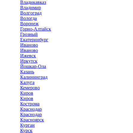
Владикавказ
Владимир
Волгоград
Вологда
Воронеж
Горно-Алтайск
Грозный
Екатеринбург
Иваново
Иваново
Ижевск
Иркутск
Йошкар-Ола
Казань
Калининград
Калуга
Кемерово
Киров
Киров
Кострома
Краснодар
Краснодар
Красноярск
Курган
Курск