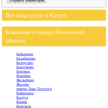
Все виды услуг в Калуге
Компании в городах Калужской
области
Бабынино
Балабаново
Белоусово
Бордуково
Боровск
Воробьи
Желыбино
Жиздра
имени Льва Толстого
Кабицыно
Калуга
Киров
Козельск