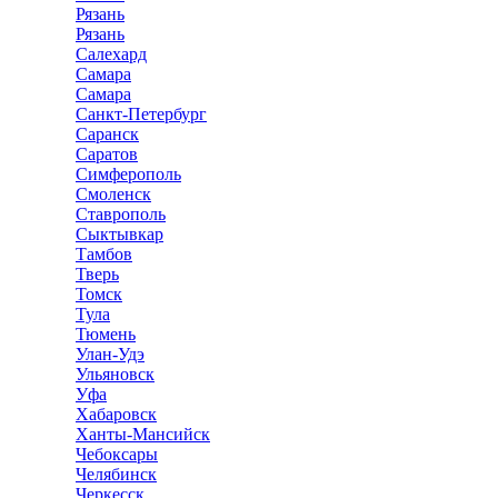
Рязань
Рязань
Салехард
Самара
Самара
Санкт-Петербург
Саранск
Саратов
Симферополь
Смоленск
Ставрополь
Сыктывкар
Тамбов
Тверь
Томск
Тула
Тюмень
Улан-Удэ
Ульяновск
Уфа
Хабаровск
Ханты-Мансийск
Чебоксары
Челябинск
Черкесск