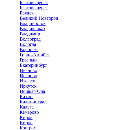
Благовещенск
Благовещенск
Брянск
Великий Новгород
Владивосток
Владикавказ
Владимир
Волгоград
Вологда
Воронеж
Горно-Алтайск
Грозный
Екатеринбург
Иваново
Иваново
Ижевск
Иркутск
Йошкар-Ола
Казань
Калининград
Калуга
Кемерово
Киров
Киров
Кострома