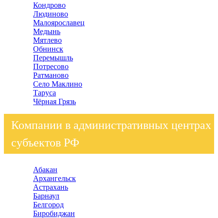
Кондрово
Людиново
Малоярославец
Медынь
Мятлево
Обнинск
Перемышль
Потресово
Ратманово
Село Маклино
Таруса
Чёрная Грязь
Компании в административных центрах
субъектов РФ
Абакан
Архангельск
Астрахань
Барнаул
Белгород
Биробиджан