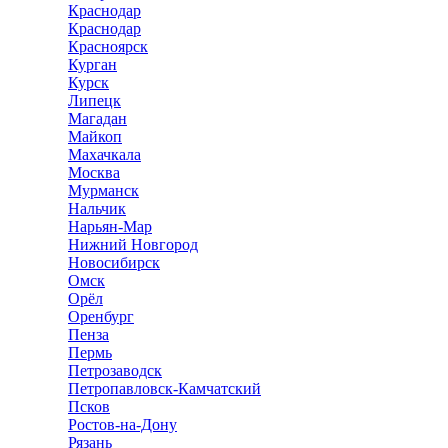
Краснодар
Краснодар
Красноярск
Курган
Курск
Липецк
Магадан
Майкоп
Махачкала
Москва
Мурманск
Нальчик
Нарьян-Мар
Нижний Новгород
Новосибирск
Омск
Орёл
Оренбург
Пенза
Пермь
Петрозаводск
Петропавловск-Камчатский
Псков
Ростов-на-Дону
Рязань