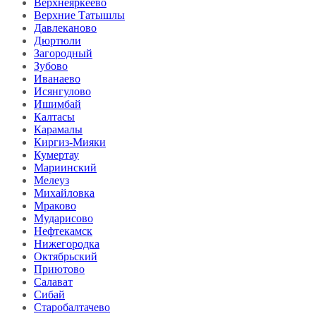
Верхнеяркеево
Верхние Татышлы
Давлеканово
Дюртюли
Загородный
Зубово
Иванаево
Исянгулово
Ишимбай
Калтасы
Карамалы
Киргиз-Мияки
Кумертау
Мариинский
Мелеуз
Михайловка
Мраково
Мударисово
Нефтекамск
Нижегородка
Октябрьский
Приютово
Салават
Сибай
Старобалтачево