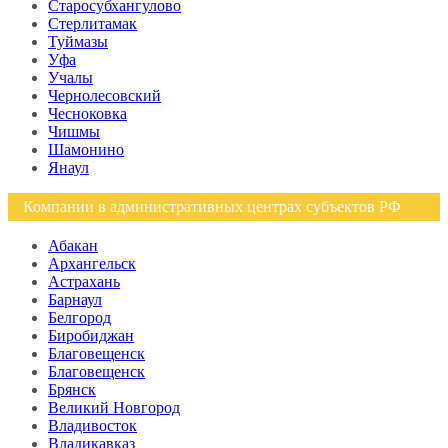
Старосубхангулово
Стерлитамак
Туймазы
Уфа
Учалы
Чернолесовский
Чесноковка
Чишмы
Шамонино
Янаул
Компании в административных центрах субъектов РФ
Абакан
Архангельск
Астрахань
Барнаул
Белгород
Биробиджан
Благовещенск
Благовещенск
Брянск
Великий Новгород
Владивосток
Владикавказ