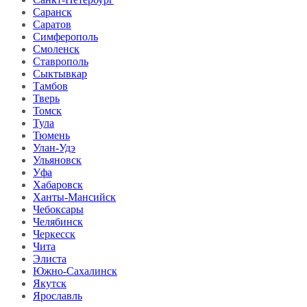
Саранск
Саратов
Симферополь
Смоленск
Ставрополь
Сыктывкар
Тамбов
Тверь
Томск
Тула
Тюмень
Улан-Удэ
Ульяновск
Уфа
Хабаровск
Ханты-Мансийск
Чебоксары
Челябинск
Черкесск
Чита
Элиста
Южно-Сахалинск
Якутск
Ярославль