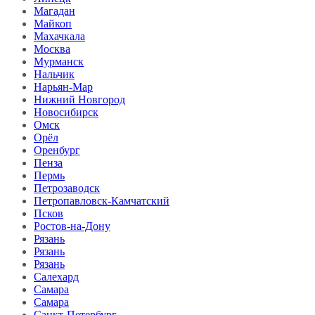
Магадан
Майкоп
Махачкала
Москва
Мурманск
Нальчик
Нарьян-Мар
Нижний Новгород
Новосибирск
Омск
Орёл
Оренбург
Пенза
Пермь
Петрозаводск
Петропавловск-Камчатский
Псков
Ростов-на-Дону
Рязань
Рязань
Рязань
Салехард
Самара
Самара
Санкт-Петербург