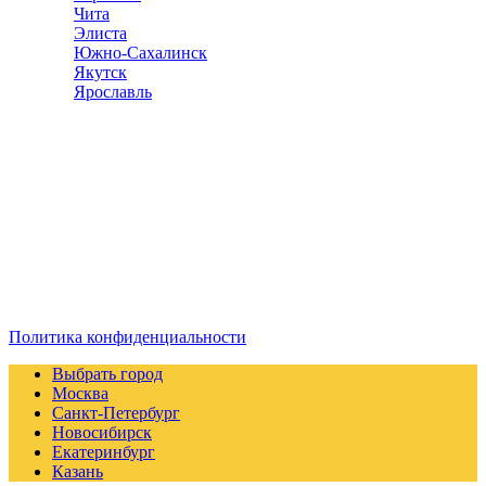
Чита
Элиста
Южно-Сахалинск
Якутск
Ярославль
Отделка квартир
Справочник
компаний
© 2018–2025 – Более 22 000 Компаний в РФ
Компании в городах России
Реклама на сайте
Перепечатка материалов разрешена только с указанием
первоисточника
Политика конфиденциальности
Выбрать город
Москва
Санкт-Петербург
Новосибирск
Екатеринбург
Казань