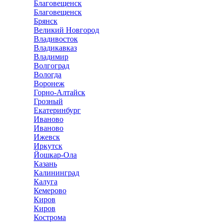
Благовещенск
Благовещенск
Брянск
Великий Новгород
Владивосток
Владикавказ
Владимир
Волгоград
Вологда
Воронеж
Горно-Алтайск
Грозный
Екатеринбург
Иваново
Иваново
Ижевск
Иркутск
Йошкар-Ола
Казань
Калининград
Калуга
Кемерово
Киров
Киров
Кострома