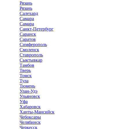
Рязань
Рязань
Салехард
Самара
Самара
Санкт-Петербург
Саранск
Саратов
Симферополь
Смоленск
Ставрополь
Сыктывкар
Тамбов
Тверь
Томск
Тула
Тюмень
Улан-Удэ
Ульяновск
Уфа
Хабаровск
Ханты-Мансийск
Чебоксары
Челябинск
Черкесск