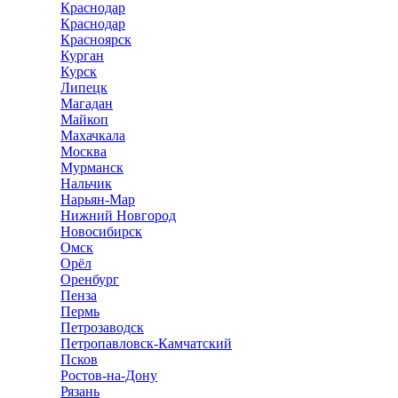
Краснодар
Краснодар
Красноярск
Курган
Курск
Липецк
Магадан
Майкоп
Махачкала
Москва
Мурманск
Нальчик
Нарьян-Мар
Нижний Новгород
Новосибирск
Омск
Орёл
Оренбург
Пенза
Пермь
Петрозаводск
Петропавловск-Камчатский
Псков
Ростов-на-Дону
Рязань